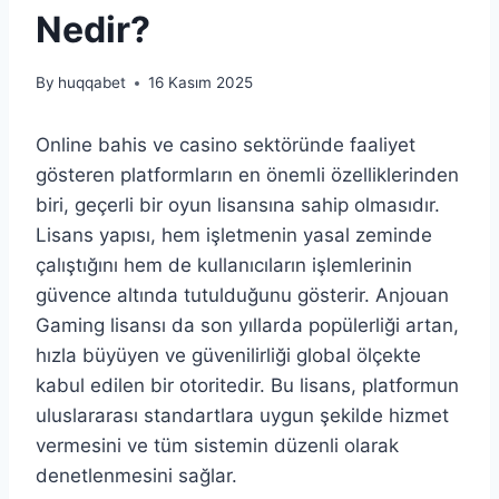
Nedir?
By
huqqabet
16 Kasım 2025
Online bahis ve casino sektöründe faaliyet
gösteren platformların en önemli özelliklerinden
biri, geçerli bir oyun lisansına sahip olmasıdır.
Lisans yapısı, hem işletmenin yasal zeminde
çalıştığını hem de kullanıcıların işlemlerinin
güvence altında tutulduğunu gösterir. Anjouan
Gaming lisansı da son yıllarda popülerliği artan,
hızla büyüyen ve güvenilirliği global ölçekte
kabul edilen bir otoritedir. Bu lisans, platformun
uluslararası standartlara uygun şekilde hizmet
vermesini ve tüm sistemin düzenli olarak
denetlenmesini sağlar.