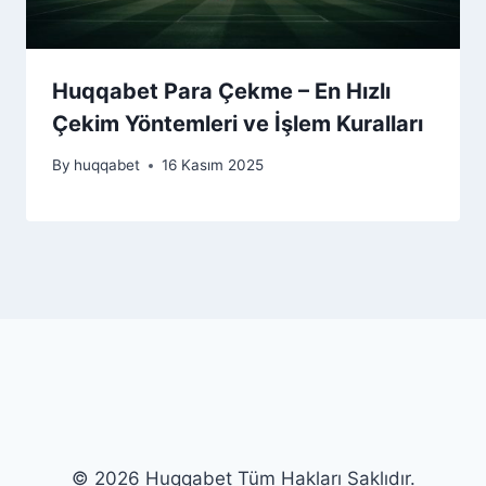
Huqqabet Para Çekme – En Hızlı
Çekim Yöntemleri ve İşlem Kuralları
By
huqqabet
16 Kasım 2025
© 2026 Huqqabet Tüm Hakları Saklıdır.