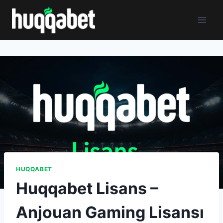
Skip
to
content
HUQQABET
Huqqabet Lisans –
Anjouan Gaming Lisansı