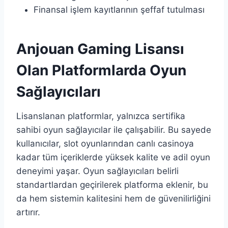
Finansal işlem kayıtlarının şeffaf tutulması
Anjouan Gaming Lisansı
Olan Platformlarda Oyun
Sağlayıcıları
Lisanslanan platformlar, yalnızca sertifika
sahibi oyun sağlayıcılar ile çalışabilir. Bu sayede
kullanıcılar, slot oyunlarından canlı casinoya
kadar tüm içeriklerde yüksek kalite ve adil oyun
deneyimi yaşar. Oyun sağlayıcıları belirli
standartlardan geçirilerek platforma eklenir, bu
da hem sistemin kalitesini hem de güvenilirliğini
artırır.