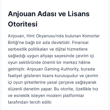
Anjouan Adası ve Lisans
Otoritesi
Anjouan, Hint Okyanusu’nda bulunan Komorlar
Birliği’ne bağlı bir ada devletidir. Finansal
serbestlik politikaları ve dijital hizmetlere
sağladığı uygun altyapı sayesinde çevrim içi
oyun sektöründe önemli bir merkez hâline
gelmiştir. Anjouan Gaming Authority, burada
faaliyet gösteren lisans kuruluşudur ve çevrim
içi oyun şirketlerine yasal çerçeve sağlayarak
düzenli denetim yapar. Bu otorite, özellikle hız
ve esneklik isteyen modern platformlar
tarafından tercih edilir.