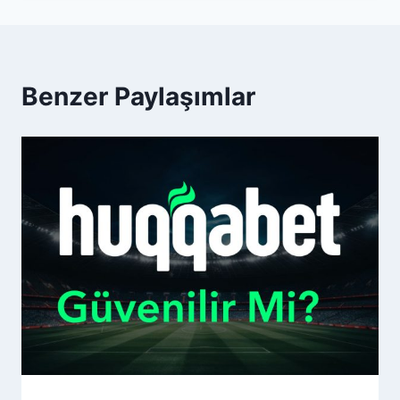
Benzer Paylaşımlar