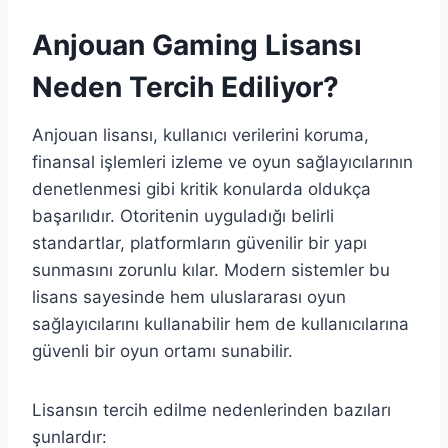
Anjouan Gaming Lisansı
Neden Tercih Ediliyor?
Anjouan lisansı, kullanıcı verilerini koruma,
finansal işlemleri izleme ve oyun sağlayıcılarının
denetlenmesi gibi kritik konularda oldukça
başarılıdır. Otoritenin uyguladığı belirli
standartlar, platformların güvenilir bir yapı
sunmasını zorunlu kılar. Modern sistemler bu
lisans sayesinde hem uluslararası oyun
sağlayıcılarını kullanabilir hem de kullanıcılarına
güvenli bir oyun ortamı sunabilir.
Lisansın tercih edilme nedenlerinden bazıları
şunlardır: