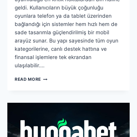
geldi. Kullanıcıların büyük çoğunluğu
oyunlara telefon ya da tablet üzerinden
bağlandığı için sistemler hem hızlı hem de
sade tasarımla güçlendirilmiş bir mobil
arayüz sunar. Bu yapı sayesinde tüm oyun
kategorilerine, canlı destek hattına ve
finansal işlemlere tek ekrandan
ulaşılabilir….
HUQQABET
READ MORE
MOBIL
–
HIZLI,
GÜVENLI
VE
MODERN
MOBIL
DENEYIM