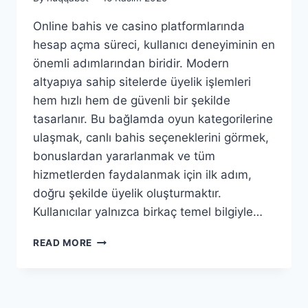
Online bahis ve casino platformlarında
hesap açma süreci, kullanıcı deneyiminin en
önemli adımlarından biridir. Modern
altyapıya sahip sitelerde üyelik işlemleri
hem hızlı hem de güvenli bir şekilde
tasarlanır. Bu bağlamda oyun kategorilerine
ulaşmak, canlı bahis seçeneklerini görmek,
bonuslardan yararlanmak ve tüm
hizmetlerden faydalanmak için ilk adım,
doğru şekilde üyelik oluşturmaktır.
Kullanıcılar yalnızca birkaç temel bilgiyle…
HUQQABET
READ MORE
ÜYELIK
–
NASIL
AÇILIR,