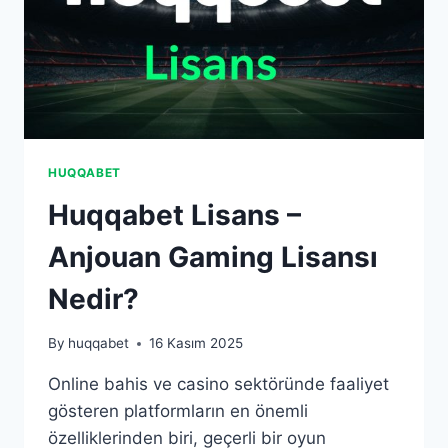
HUQQABET
Huqqabet Lisans –
Anjouan Gaming Lisansı
Nedir?
By
huqqabet
16 Kasım 2025
Online bahis ve casino sektöründe faaliyet
gösteren platformların en önemli
özelliklerinden biri, geçerli bir oyun