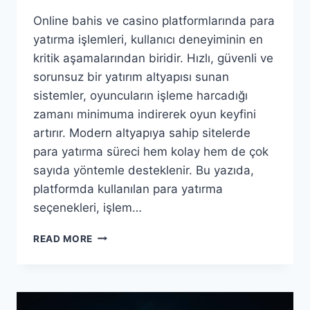
Online bahis ve casino platformlarında para
yatırma işlemleri, kullanıcı deneyiminin en
kritik aşamalarından biridir. Hızlı, güvenli ve
sorunsuz bir yatırım altyapısı sunan
sistemler, oyuncuların işleme harcadığı
zamanı minimuma indirerek oyun keyfini
artırır. Modern altyapıya sahip sitelerde
para yatırma süreci hem kolay hem de çok
sayıda yöntemle desteklenir. Bu yazıda,
platformda kullanılan para yatırma
seçenekleri, işlem…
HUQQABET
READ MORE
PARA
YATIRMA
–
GÜNCEL
YÖNTEMLER